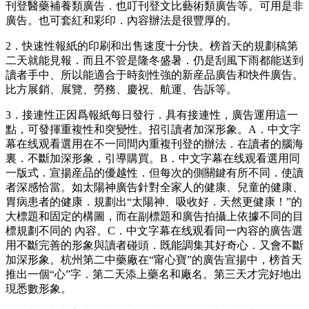
刊登醫藥補養類廣告．也叮刊登文比藝術類廣告等。可用是非
廣告。也可套紅和彩印．內容辦法是很豐厚的。
2．快速性報紙的印刷和出售速度十分快。榜首天的規劃稿第
二天就能見報．而且不管是隆冬盛暑．仍是刮風下雨都能送到
讀者手中、所以能適合于時刻性強的新産品廣告和快件廣告。
比方展銷、展覽、勞務、慶祝、航運、告訴等。
3．接連性正因爲報紙每日發行．具有接連性，廣告運用這一
點，可發揮重複性和突變性。招引讀者加深形象。A．中文字
幕在线观看選用在不一同間內重複刊登的辦法．在讀者的腦海
裏．不斷加深形象，引導購買。B．中文字幕在线观看選用同
一版式．宣揚産品的優越性．但每次的側關鍵有所不同．使讀
者深感恰當。如太陽神廣告針對全家人的健康、兒童的健康、
胃病患者的健康．規劃出“太陽神、吸收好．天然更健康！”的
大標題和固定的構圖，而在副標題和廣告拍攝上依據不同的目
標規劃不同的 內容。C．中文字幕在线观看同一內容的廣告選
用不斷完善的形象與讀者碰頭．既能調集其好奇心．又會不斷
加深形象。杭州第二中藥廠在“甯心寶”的廣告宣揚中，榜首天
推出一個“心”字．第二天添上藥名和廠名。第三天才完好地出
現悉數形象。