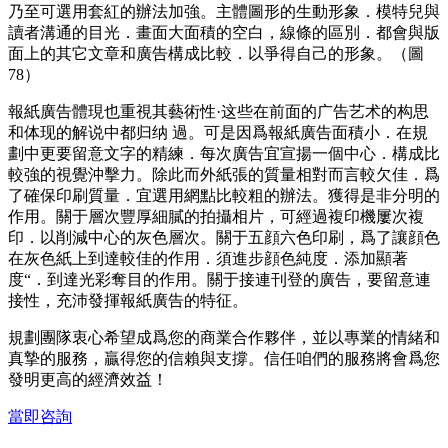
乃至可選用套紅的辦法加強。主體圖形的生動形象．模特兒與
讀者溝通的目光．畫面大面積的空白，線條的區別．都會與版
面上的其它文章和廣告構成比較．以爭得自己的形象。（圖
78）
報紙廣告體現也重視其藝術性·这些在前面的广告艺术的构思
和体现的解说中都归纳 過。可是因爲報紙廣告面積小．在規
劃中更要留意文字的精練．每次廣告宜宣揚一個中心．構成比
較強的視覺沖擊力。除此而外紙張的質量相對而言較欠佳．爲
了確保印刷質量．宜選用網點比較粗的辦法。獲得是非分明的
作用。關于層次豐厚細膩的拍攝相片，可經過複印機屢次複
印．以削減中心的灰色層次。關于五顔六色印刷，爲了讓顔色
在灰色紙上到達較佳的作用．須進步顔色純度．添加顯著
度“．到達光彩奪目的作用。關于接連刊登的廣告，要留意連
接性，充沛發揮報紙廣告的特征。
規劃團隊衷心希望成爲您的商業合作夥伴，並以專業的情緒和
真摯的服務，贏得您的信賴與支撐。信任咱們的服務將會爲您
發明更高的經濟效益！
當即咨詢