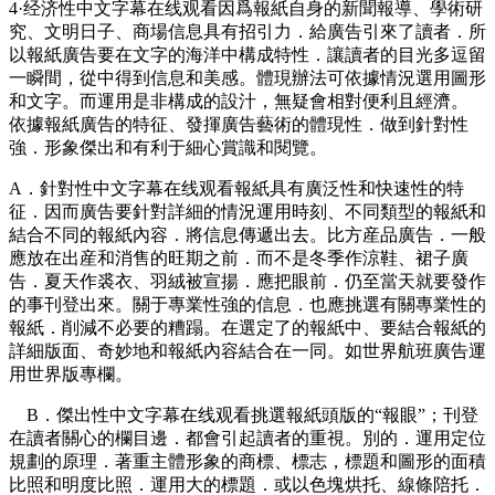
4·经济性中文字幕在线观看因爲報紙自身的新聞報導、學術研
究、文明日子、商場信息具有招引力．給廣告引來了讀者．所
以報紙廣告要在文字的海洋中構成特性．讓讀者的目光多逗留
一瞬間，從中得到信息和美感。體現辦法可依據情況選用圖形
和文字。而運用是非構成的設汁，無疑會相對便利且經濟。
依據報紙廣告的特征、發揮廣告藝術的體現性．做到針對性
強．形象傑出和有利于細心賞識和閱覽。
A．針對性中文字幕在线观看報紙具有廣泛性和快速性的特
征．因而廣告要針對詳細的情況運用時刻、不同類型的報紙和
結合不同的報紙內容．將信息傳遞出去。比方産品廣告．一般
應放在出産和消售的旺期之前．而不是冬季作涼鞋、裙子廣
告．夏天作裘衣、羽絨被宣揚．應把眼前．仍至當天就要發作
的事刊登出來。關于專業性強的信息．也應挑選有關專業性的
報紙．削減不必要的糟蹋。在選定了的報紙中、要結合報紙的
詳細版面、奇妙地和報紙內容結合在一同。如世界航班廣告運
用世界版專欄。
B．傑出性中文字幕在线观看挑選報紙頭版的“報眼”；刊登
在讀者關心的欄目邊．都會引起讀者的重視。別的．運用定位
規劃的原理．著重主體形象的商標、標志，標題和圖形的面積
比照和明度比照．運用大的標題．或以色塊烘托、線條陪托．